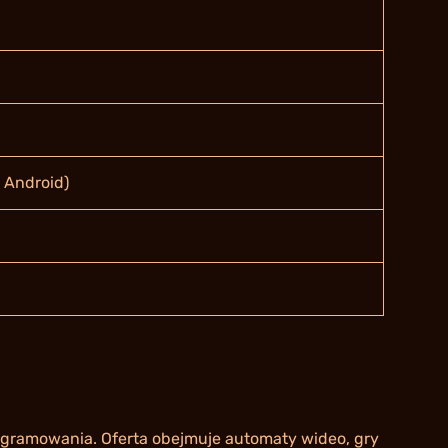
i Android)
ogramowania. Oferta obejmuje automaty wideo, gry