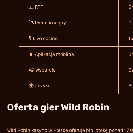
📊 RTP
Ś
🚀 Popularne gry
Ga
🎙️ Live casino
Ta
📱 Aplikacja mobilna
Br
🎧 Wsparcie
Cz
🌍 Języki
Po
Oferta gier Wild Robin
Wild Robin kasyno w Polsce oferuje bibliotekę ponad 