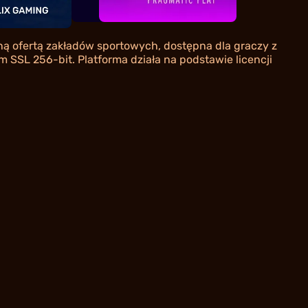
 ofertą zakładów sportowych, dostępna dla graczy z
m SSL 256-bit. Platforma działa na podstawie licencji