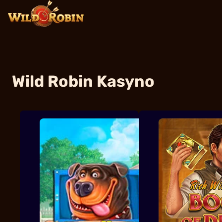
Przejdź
do
treści
Wild Robin Kasyno