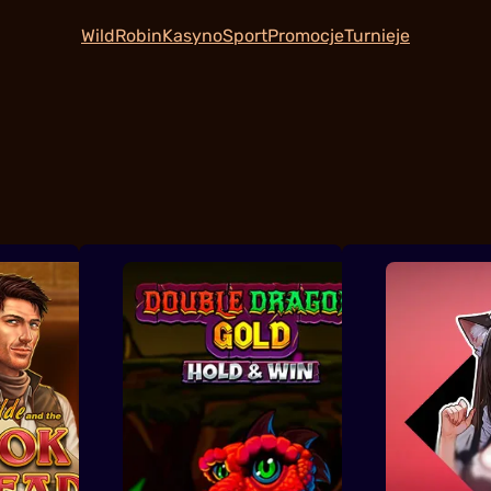
WildRobin
Kasyno
Sport
Promocje
Turnieje